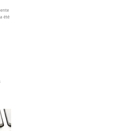
rente
 a été
,
s