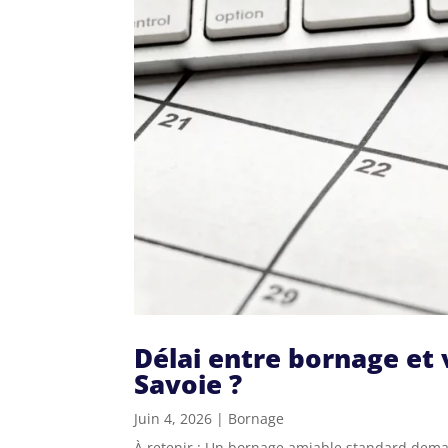
Délai entre bornage et
Savoie ?
Juin 4, 2026
|
Bornage
À retenir : Un bornage amiable standard deman