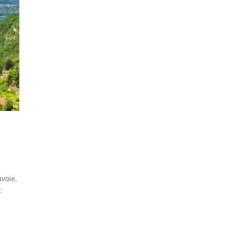
avoie,
: