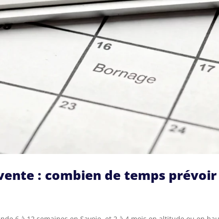
 vente : combien de temps prévoir
de 6 à 12 semaines en Savoie, et 2 à 4 mois en altitude ou en ha