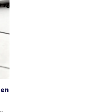
 en
ute