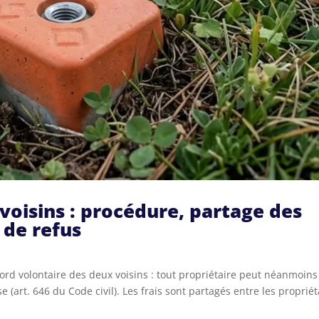
voisins : procédure, partage des
s de refus
cord volontaire des deux voisins : tout propriétaire peut néanmoins
e (art. 646 du Code civil). Les frais sont partagés entre les propriét