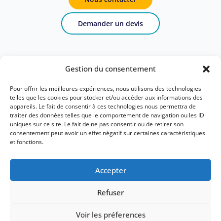
Demander un devis
Gestion du consentement
Pour offrir les meilleures expériences, nous utilisons des technologies
telles que les cookies pour stocker et/ou accéder aux informations des
appareils. Le fait de consentir à ces technologies nous permettra de
traiter des données telles que le comportement de navigation ou les ID
uniques sur ce site. Le fait de ne pas consentir ou de retirer son
consentement peut avoir un effet négatif sur certaines caractéristiques
Cabinet de Géomètres-Experts et bureau d’étude
et fonctions.
pluridisciplinaire
en Savoie
Mentions légales et politique de confidentialité
Accepter
Politique de cookies
Refuser
Tous droits réservés © Géode 2026
Voir les préferences